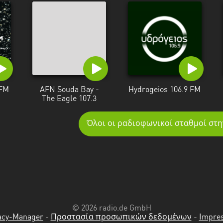
 FM
AFN Souda Bay -
Hydrogeios 106.9 FM
The Eagle 107.3
Όλοι οι ραδιοφωνικοί σταθμοί στη
© 2026 radio.de GmbH
acy-Manager
-
Προστασία προσωπικών δεδομένων
-
Impre