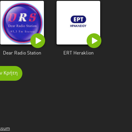
Dear Radio Station
ERT Heraklion
ν Κρήτη
ssum