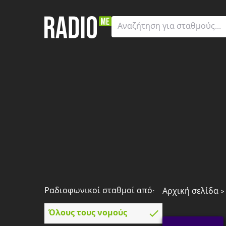
Ραδιοφωνικοί
σταθμοί
από:
Όλους
τους
νομούς
Greater
London
Ανατολική
Μακεδονία
και
Θράκη
Ραδιοφωνικοί σταθμοί από:
Αρχική σελίδα
Αττική
Όλους τους νομούς