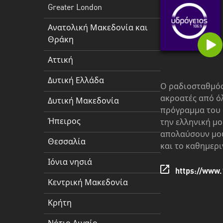
Δυτική
Greater London
Ελλάδα
Ανατολική Μακεδονία και
Δυτική
Θράκη
Μακεδονία
Αττική
Ήπειρος
Δυτική Ελλάδα
Θεσσαλία
Ο ραδιοσταθμός 
ακροατές από ό
Δυτική Μακεδονία
Ιόνια
πρόγραμμα του 
νησιά
Ήπειρος
την ελληνική μο
απολαύσουν μουσ
Κεντρική
Θεσσαλία
και το καθημερ
Μακεδονία
Ιόνια νησιά
https://www.
Κρήτη
Κεντρική Μακεδονία
Νότιο
Κρήτη
Αιγαίο