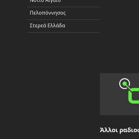
Νότιο Αιγαίο
Πελοπόννησος
Πελοπόννησος
Στερεά
Ελλάδα
Στερεά Ελλάδα
Άλλοι ραδιο