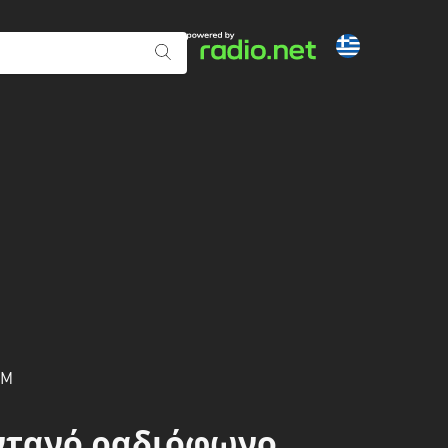
FM
Ζωντανό ραδιόφωνο