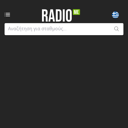
Ραδιοφωνικοί
σταθμοί
από:
Όλους
τους
νομούς
Greater
London
Ανατολική
Μακεδονία
και
Θράκη
Αττική