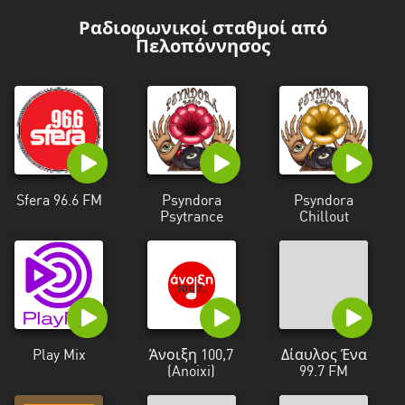
Δυτική
Ελλάδα
Ραδιοφωνικοί σταθμοί από
Πελοπόννησος
Δυτική
Μακεδονία
Ήπειρος
Θεσσαλία
Ιόνια
Sfera 96.6 FM
Psyndora
Psyndora
νησιά
Psytrance
Chillout
Κεντρική
Μακεδονία
Κρήτη
Νότιο
Play Mix
Άνοιξη 100,7
Δίαυλος Ένα
Αιγαίο
(Anoixi)
99.7 FM