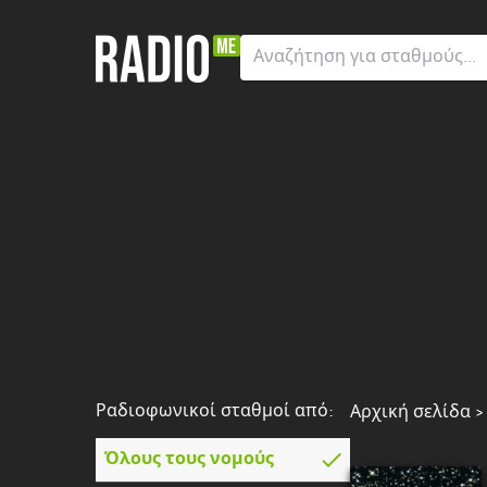
Ραδιοφωνικοί
σταθμοί
από:
Όλους
τους
νομούς
Greater
London
Ανατολική
Μακεδονία
και
Θράκη
Ραδιοφωνικοί σταθμοί από:
Αρχική σελίδα
Αττική
Όλους τους νομούς