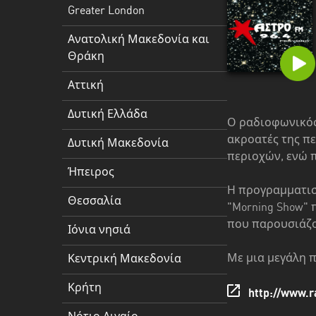
Δυτική
Greater London
Ελλάδα
Ανατολική Μακεδονία και
Δυτική
Θράκη
Μακεδονία
Αττική
Ήπειρος
Δυτική Ελλάδα
Θεσσαλία
Ο ραδιοφωνικός 
ακροατές της π
Δυτική Μακεδονία
Ιόνια
περιοχών, ενώ 
νησιά
Ήπειρος
Η προγραμματισ
Κεντρική
Θεσσαλία
"Morning Show" π
Μακεδονία
που παρουσιάζου
Ιόνια νησιά
Κρήτη
Με μια μεγάλη π
Κεντρική Μακεδονία
Νότιο
Κρήτη
Αιγαίο
http://www.r