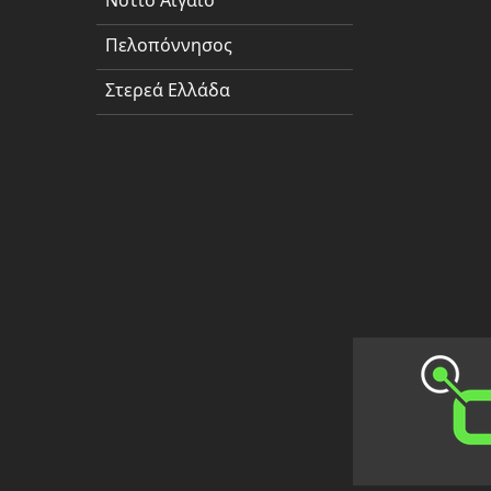
Νότιο Αιγαίο
Πελοπόννησος
Πελοπόννησος
Στερεά
Ελλάδα
Στερεά Ελλάδα