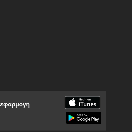
ν
εφαρμογή