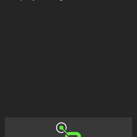
Πελοπόννησος
Στερεά
Ελλάδα