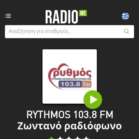
Ραδιοφωνικοί
σταθμοί
από:
Όλους
τους
νομούς
Greater
London
Ανατολική
Μακεδονία
και
RYTHMOS 103.8 FM
Θράκη
Ζωντανό ραδιόφωνο
Αττική