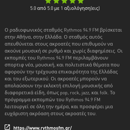
Δυτική
Ελλάδα
5.0
από 5.0 με
1
αξιολόγηση(εις)
Δυτική
Μακεδονία
Ο ραδιοφωνικός σταθμός Rythmos 94.9 FM βρίσκεται
στην Αθήνα, στην Ελλάδα. Ο σταθμός αυτός
Ήπειρος
απευθύνεται στους ακροατές που επιθυμούν να
Θεσσαλία
ακούνε μουσική σε ρυθμό και χωρίς διαφημίσεις. Οι
εκπομπές του Rythmos 94.9 FM περιλαμβάνουν
Ιόνια
σπορτιφ νέα, μουσική, και πολιτιστικά θέματα που
νησιά
αφορούν την τρέχουσα επικαιρότητα της Ελλάδας
και του εξωτερικού. Οι ακροατές μπορούν να
Κεντρική
απολαύσουν την εκλεκτή επιλογή μουσικής από
Μακεδονία
διαφορετικά είδη, όπως pop, rock, jazz, και folk. Το
πρόγραμμα εκπομπών του Rythmos 94.9 FM
Κρήτη
λειτουργεί σε όλη την ημέρα, και προσφέρει μια
Νότιο
ευχάριστη ακρόαση στους ακροατές του.
Αιγαίο
https://www.rythmosfm.gr/