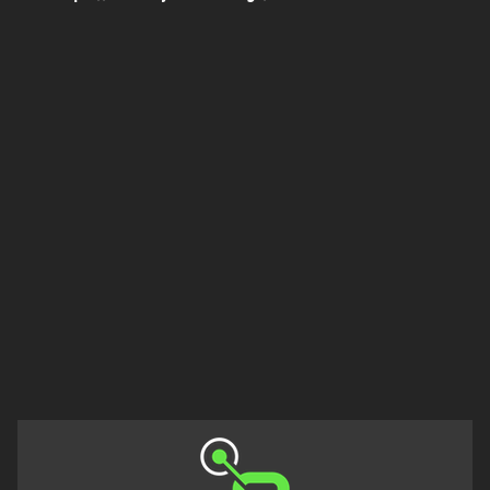
Πελοπόννησος
Στερεά
Ελλάδα