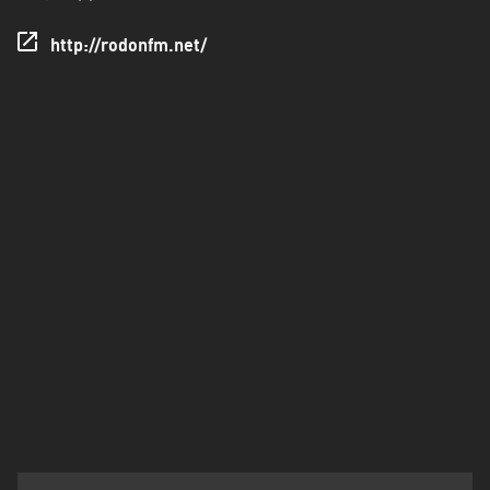
Πελοπόννησος
http://rodonfm.net/
Στερεά
Ελλάδα