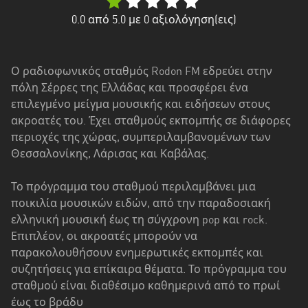
Δυτική
Ελλάδα
0.0
από 5.0 με
0
αξιολόγηση(εις)
Δυτική
Μακεδονία
Ο ραδιοφωνικός σταθμός Rodon FM εδρεύει στην
πόλη Σέρρες της Ελλάδας και προσφέρει ένα
Ήπειρος
επιλεγμένο μείγμα μουσικής και ειδήσεων στους
Θεσσαλία
ακροατές του. Έχει σταθμούς εκπομπής σε διάφορες
περιοχές της χώρας, συμπεριλαμβανομένων των
Ιόνια
Θεσσαλονίκης, Λάρισας και Καβάλας.
νησιά
Το πρόγραμμα του σταθμού περιλαμβάνει μια
Κεντρική
ποικιλία μουσικών ειδών, από την παραδοσιακή
Μακεδονία
ελληνική μουσική έως τη σύγχρονη pop και rock.
Επιπλέον, οι ακροατές μπορούν να
Κρήτη
παρακολουθήσουν ενημερωτικές εκπομπές και
Νότιο
συζητήσεις για επίκαιρα θέματα. Το πρόγραμμα του
Αιγαίο
σταθμού είναι διαθέσιμο καθημερινά από το πρωί
έως το βράδυ