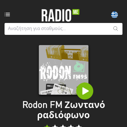
Ραδιοφωνικοί
σταθμοί
από:
Όλους
τους
νομούς
Greater
London
Ανατολική
Μακεδονία
και
Rodon FM Ζωντανό
Θράκη
ραδιόφωνο
Αττική