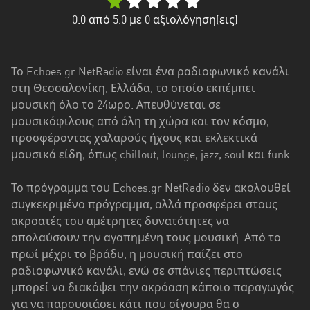
Δυτική
Ελλάδα
0.0
από 5.0 με
0
αξιολόγηση(εις)
Δυτική
Μακεδονία
Το Echoes.gr NetRadio είναι ένα ραδιοφωνικό κανάλι
στη Θεσσαλονίκη, Ελλάδα, το οποίο εκπέμπει
Ήπειρος
μουσική όλο το 24ωρο. Απευθύνεται σε
Θεσσαλία
μουσικόφιλους από όλη τη χώρα και τον κόσμο,
προσφέροντας χαλαρούς ήχους και εκλεκτικά
Ιόνια
μουσικά είδη, όπως chillout, lounge, jazz, soul και funk.
νησιά
Το πρόγραμμα του Echoes.gr NetRadio δεν ακολουθεί
Κεντρική
συγκεκριμένο πρόγραμμα, αλλά προσφέρει στους
Μακεδονία
ακροατές του αμέτρητες δυνατότητες να
απολαύσουν την αγαπημένη τους μουσική. Από το
Κρήτη
πρωί μέχρι το βράδυ, η μουσική παίζει στο
Νότιο
ραδιοφωνικό κανάλι, ενώ σε σπάνιες περιπτώσεις
Αιγαίο
μπορεί να διακόψει την ακρόαση κάποιο παραγωγός
για να παρουσιάσει κάτι που σίγουρα θα σ