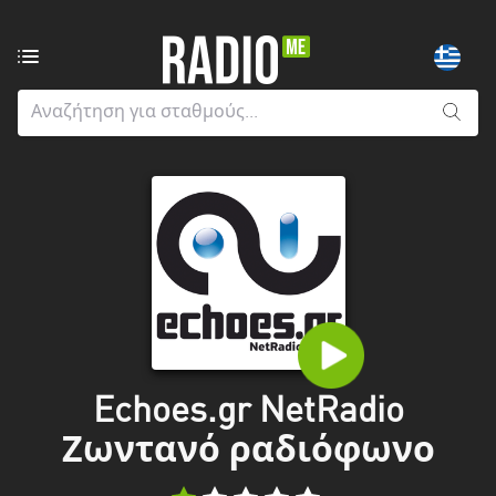
Ραδιοφωνικοί
σταθμοί
από:
Όλους
τους
νομούς
Greater
London
Ανατολική
Μακεδονία
και
Echoes.gr NetRadio
Θράκη
Ζωντανό ραδιόφωνο
Αττική