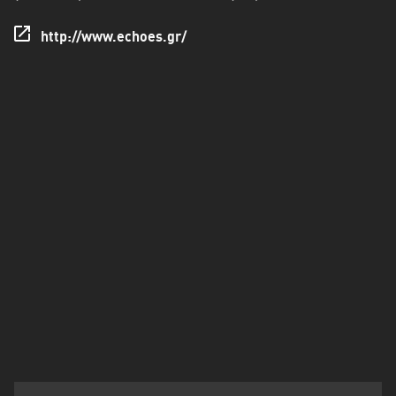
Πελοπόννησος
http://www.echoes.gr/
Στερεά
Ελλάδα