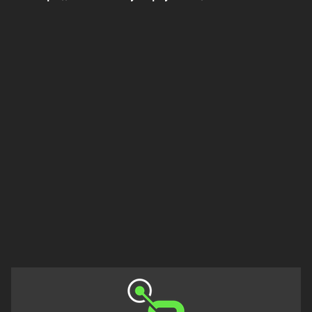
Πελοπόννησος
Στερεά
Ελλάδα