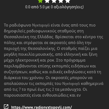
Δυτική
Ελλάδα
0.0
από 5.0 με
0
αξιολόγηση(εις)
Δυτική
Μακεδονία
Το ραδιόφωνο Nyxtopoyli είναι ένας από τους πιο
δημοφιλείς ραδιοφωνικούς σταθμούς στη
Ήπειρος
Θεσσαλονίκη της Ελλάδας. Βρίσκεται στο κέντρο της
Θεσσαλία
πόλης και στρέφεται σε ακροατές από όλη την
περιοχή της Θεσσαλονίκης. Ο σταθμός παίζει μια
Ιόνια
μεγάλη ποικιλία μουσικής, από ελληνική και ξένη
νησιά
μέχρι ηλεκτρονική και ροκ. Στο πρόγραμμα
περιλαμβάνονται επίσης εκπομπές ειδήσεων και
Κεντρική
συζητήσεων, καθώς και ειδικές εκδηλώσεις κατά τη
Μακεδονία
διάρκεια του χρόνου. Οι ακροατές μπορούν να
απολαύσουν τις εκπομπές του Nyxtopoyli καθημερινά
Κρήτη
από τις 7 το πρωί έως τις 2 τα μεσάνυχτα. Οι
Νότιο
παρουσιαστές είναι ενθουσιώδεις και εν
Αιγαίο
https://www.radionyxtopoyli.com/