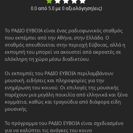
Δυτική
Ελλάδα
0.0
από 5.0 με
0
αξιολόγηση(εις)
Δυτική
Μακεδονία
Το ΡΑΔΙΟ ΕΥΒΟΙΑ είναι ένας ραδιοφωνικός σταθμός
που εκπέμπει από την Αθήνα, στην Ελλάδα. Ο
Ήπειρος
σταθμός απευθύνεται στην περιοχή Εύβοιας, αλλά η
Θεσσαλία
εκπομπή του μπορεί να ακουστεί από ακροατές σε
ολόκληρη τη χώρα μέσω διαδικτύου.
Ιόνια
νησιά
Οι εκπομπές του ΡΑΔΙΟ ΕΥΒΟΙΑ περιλαμβάνουν
μουσική, ειδήσεις και πληροφορίες για την
Κεντρική
ενημέρωση του κοινού. Οι επιλογές της μουσικής
Μακεδονία
παρέχουν μια μεγάλη ποικιλία από ελληνικά και ξένα
κομμάτια, καθώς και τραγούδια από διάφορα είδη
Κρήτη
μουσικής.
Νότιο
Αιγαίο
Το πρόγραμμα του ΡΑΔΙΟ ΕΥΒΟΙΑ είναι σχεδιασμένο
για να καλύπτει τις ανάγκες του κοινο