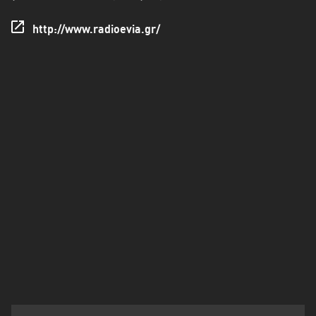
Πελοπόννησος
http://www.radioevia.gr/
Στερεά
Ελλάδα