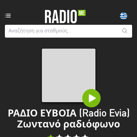
Ραδιοφωνικοί
σταθμοί
από:
Όλους
τους
νομούς
Greater
London
Ανατολική
Μακεδονία
και
ΡΑΔΙΟ ΕΥΒΟΙΑ (Radio Evia)
Θράκη
Ζωντανό ραδιόφωνο
Αττική