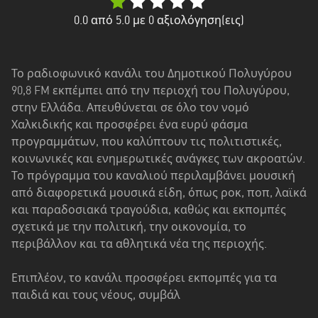
Δυτική
Ελλάδα
0.0
από 5.0 με
0
αξιολόγηση(εις)
Δυτική
Μακεδονία
Το ραδιοφωνικό κανάλι του Δημοτικού Πολυγύρου
90,8 FM εκπέμπει από την περιοχή του Πολυγύρου,
Ήπειρος
στην Ελλάδα. Απευθύνεται σε όλο τον νομό
Θεσσαλία
Χαλκιδικής και προσφέρει ένα ευρύ φάσμα
προγραμμάτων, που καλύπτουν τις πολιτιστικές,
Ιόνια
κοινωνικές και ενημερωτικές ανάγκες των ακροατών.
νησιά
Το πρόγραμμα του καναλιού περιλαμβάνει μουσική
από διαφορετικά μουσικά είδη, όπως ροκ, ποπ, λαϊκά
Κεντρική
και παραδοσιακά τραγούδια, καθώς και εκπομπές
Μακεδονία
σχετικά με την πολιτική, την οικονομία, το
περιβάλλον και τα αθλητικά νέα της περιοχής.
Κρήτη
Νότιο
Επιπλέον, το κανάλι προσφέρει εκπομπές για τα
Αιγαίο
παιδιά και τους νέους, συμβάλ