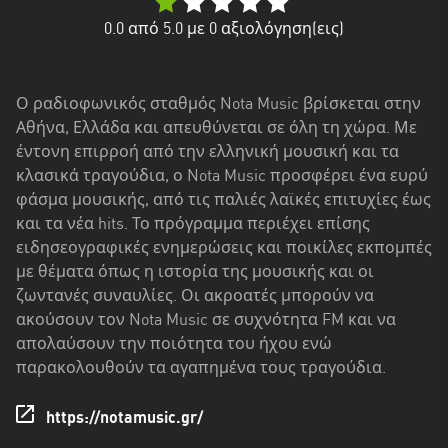
Δυτική
Ελλάδα
0.0
από 5.0 με
0
αξιολόγηση(εις)
Δυτική
Μακεδονία
Ο ραδιοφωνικός σταθμός Nota Music βρίσκεται στην
Αθήνα, Ελλάδα και απευθύνεται σε όλη τη χώρα. Με
Ήπειρος
έντονη επιρροή από την ελληνική μουσική και τα
Θεσσαλία
κλασικά τραγούδια, ο Nota Music προσφέρει ένα ευρύ
φάσμα μουσικής, από τις παλιές λαϊκές επιτυχίες έως
Ιόνια
και τα νέα hits. Το πρόγραμμα περιέχει επίσης
νησιά
ειδησεογραφικές ενημερώσεις και ποικίλες εκπομπές
με θέματα όπως η ιστορία της μουσικής και οι
Κεντρική
ζωντανές συναυλίες. Οι ακροατές μπορούν να
Μακεδονία
ακούσουν τον Nota Music σε συχνότητα FM και να
απολαύσουν την ποιότητα του ήχου ενώ
Κρήτη
παρακολουθούν τα αγαπημένα τους τραγούδια.
Νότιο
Αιγαίο
https://notamusic.gr/