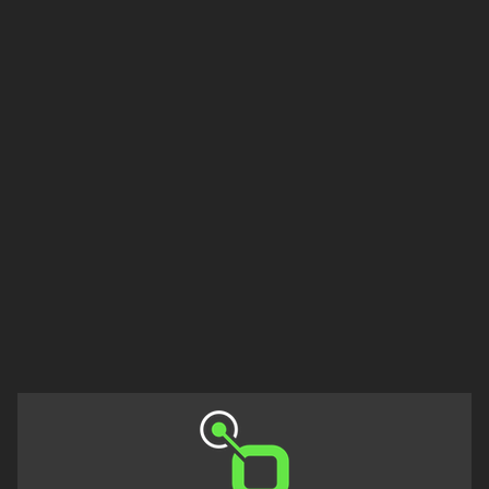
Πελοπόννησος
Στερεά
Ελλάδα