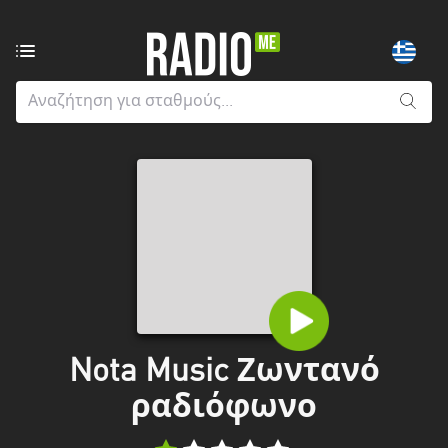
Ραδιοφωνικοί
σταθμοί
από:
Όλους
τους
νομούς
Greater
London
Ανατολική
Μακεδονία
και
Nota Music Ζωντανό
Θράκη
ραδιόφωνο
Αττική