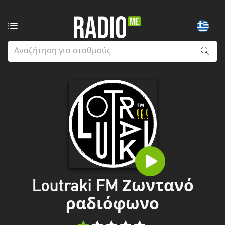
Ραδιοφωνικοί
σταθμοί
από:
Όλους
τους
νομούς
Greater
London
Ανατολική
Μακεδονία
και
Loutraki FM Ζωντανό
Θράκη
ραδιόφωνο
Αττική