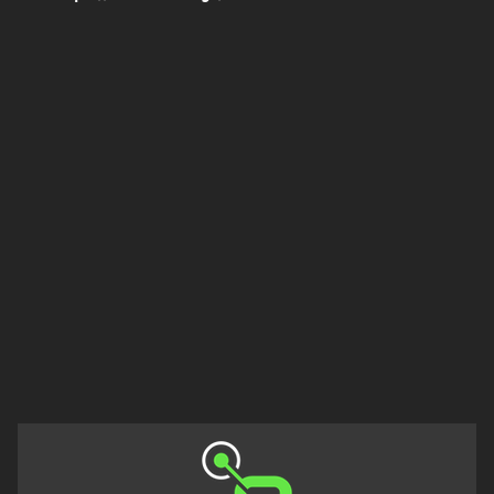
Πελοπόννησος
Στερεά
Ελλάδα