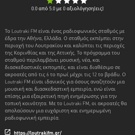
Δυτική
Ελλάδα
0.0
από 5.0 με
0
αξιολόγηση(εις)
Δυτική
Μακεδονία
Το Loutraki FM είναι ένας ραδιοφωνικός σταθμός με
έδρα την Αθήνα, Ελλάδα. Ο σταθμός εκπέμπει στην
Ήπειρος
περιοχή του Λουτρακίου και καλύπτει τις περιοχές
Θεσσαλία
της Κορινθίας και της Αττικής. Το πρόγραμμα του
σταθμού περιλαμβάνει μουσική, νέα, και
Ιόνια
διασκεδαστικές εκπομπές, και είναι διαθέσιμο σε
νησιά
ακροατές από τις 6 το πρωί μέχρι τις 12 το βράδυ. Ο
Loutraki FM είναι ιδανικός για όσους αναζητούν μια
Κεντρική
μουσική και διασκεδαστική εμπειρία, ενώ είναι
Μακεδονία
επίσης μια εξαιρετική πηγή ενημέρωσης για την
τοπική κοινότητα. Με το Loutraki FM, οι ακροατές θα
Κρήτη
απολαύσουν μια ευχάριστη και ενημερωμένη
Νότιο
ραδιοφωνική εμπειρία.
Αιγαίο
https://loutrakifm.gr/