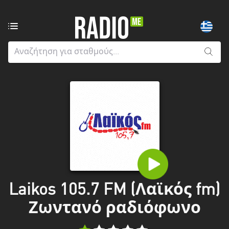
Ραδιοφωνικοί
σταθμοί
από:
Όλους
τους
νομούς
Greater
London
Ανατολική
Μακεδονία
και
Laikos 105.7 FM (Λαϊκός fm)
Θράκη
Ζωντανό ραδιόφωνο
Αττική