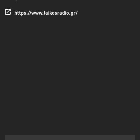
Πελοπόννησος
https://www.laikosradio.gr/
Στερεά
Ελλάδα