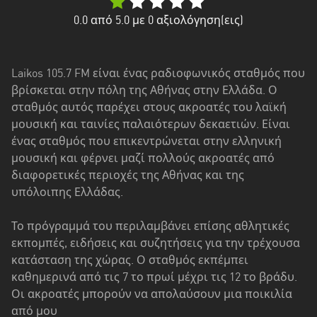
Δυτική
Ελλάδα
0.0
από 5.0 με
0
αξιολόγηση(εις)
Δυτική
Μακεδονία
Laikos 105.7 FM είναι ένας ραδιοφωνικός σταθμός που
βρίσκεται στην πόλη της Αθήνας στην Ελλάδα. Ο
Ήπειρος
σταθμός αυτός παρέχει στους ακροατές του λαϊκή
Θεσσαλία
μουσική και ταινίες παλαιότερων δεκαετιών. Είναι
ένας σταθμός που επικεντρώνεται στην ελληνική
Ιόνια
μουσική και φέρνει μαζί πολλούς ακροατές από
νησιά
διαφορετικές περιοχές της Αθήνας και της
υπόλοιπης Ελλάδας.
Κεντρική
Μακεδονία
Το πρόγραμμά του περιλαμβάνει επίσης αθλητικές
εκπομπές, ειδήσεις και συζητήσεις για την τρέχουσα
Κρήτη
κατάσταση της χώρας. Ο σταθμός εκπέμπει
Νότιο
καθημερινά από τις 7 το πρωί μέχρι τις 12 το βράδυ.
Αιγαίο
Οι ακροατές μπορούν να απολαύσουν μια ποικιλία
από μου