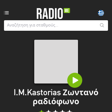
Ραδιοφωνικοί
σταθμοί
από:
Όλους
τους
νομούς
Greater
London
Ανατολική
Μακεδονία
και
I.M.Kastorias Ζωντανό
Θράκη
ραδιόφωνο
Αττική