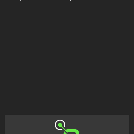
Πελοπόννησος
Στερεά
Ελλάδα