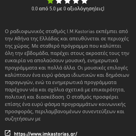
Δυτική
Ελλάδα
0.0
από 5.0 με
0
αξιολόγηση(εις)
Δυτική
Μακεδονία
Ο ραδιοφωνικός σταθμός I.M.Kastorias εκπέμπει από
την Αθήνα της Ελλάδας και απευθύνεται σε περιοχές
Ήπειρος
της χώρας. Με σταθερό πρόγραμμα που καλύπτει
Θεσσαλία
όλη την εβδομάδα, παρέχει στους ακροατές τους την
ευκαιρία να απολαύσουν μουσική, ενημερωτικά
Ιόνια
προγράμματα και πολλά άλλα. Οι μουσικές επιλογές
νησιά
καλύπτουν ένα ευρύ φάσμα ιδιωτικών και δημόσιων
παραγωγών, ενώ τα ενημερωτικά προγράμματα
Κεντρική
παρέχουν νέα και σχόλια σχετικά με επικαιρότητα,
Μακεδονία
πολιτική και διασκέδαση. Ο σταθμός προσφέρει
επίσης ένα ευρύ φάσμα προγραμμάτων κοινωνικής
Κρήτη
προσφοράς, περιλαμβανομένων συνεντεύξεων και
Νότιο
συζητήσεων με
Αιγαίο
https://www.imkastorias.gr/