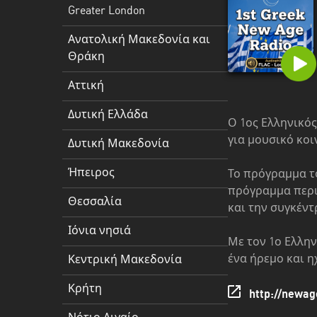
Δυτική
Greater London
Ελλάδα
Ανατολική Μακεδονία και
Δυτική
Θράκη
Μακεδονία
Αττική
Ήπειρος
Δυτική Ελλάδα
Θεσσαλία
Ο 1ος Ελληνικό
για μουσικό κοι
Δυτική Μακεδονία
Ιόνια
νησιά
Ήπειρος
Το πρόγραμμα τ
πρόγραμμα περι
Κεντρική
Θεσσαλία
και την συγκέν
Μακεδονία
Ιόνια νησιά
Με τον 1ο Ελλη
Κρήτη
ένα ήρεμο και η
Κεντρική Μακεδονία
Νότιο
Κρήτη
Αιγαίο
http://newag