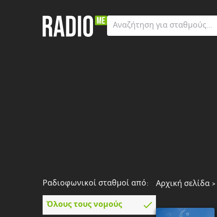
Ραδιοφωνικοί
σταθμοί
από:
Όλους
τους
νομούς
Greater
London
Ανατολική
Μακεδονία
και
Θράκη
Ραδιοφωνικοί σταθμοί από:
Αρχική σελίδα
Αττική
Όλους τους νομούς