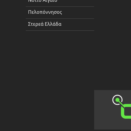
Νότιο Αιγαίο
Πελοπόννησος
Πελοπόννησος
Στερεά
Ελλάδα
Στερεά Ελλάδα