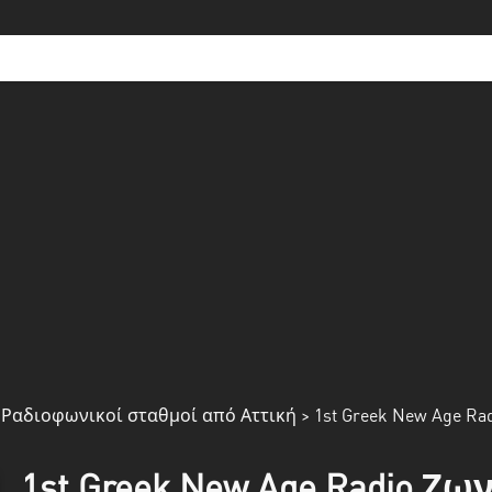
>
Ραδιοφωνικοί σταθμοί από Αττική
> 1st Greek New Age Ra
1st Greek New Age Radio Ζ