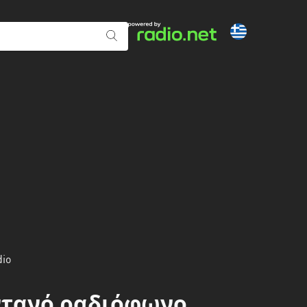
dio
ωντανό ραδιόφωνο