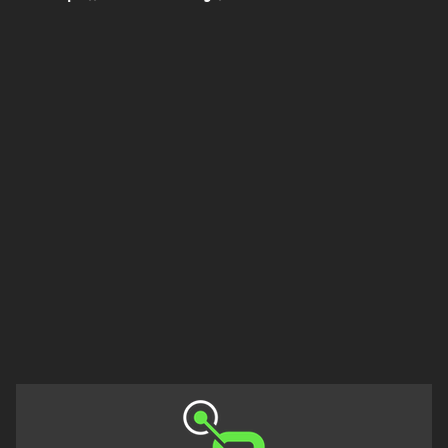
Πελοπόννησος
Στερεά
Ελλάδα