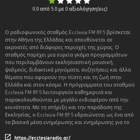
Δυτική
Ελλάδα
0.0
από 5.0 με
0
αξιολόγηση(εις)
Δυτική
Μακεδονία
Ο ραδιοφωνικός σταθμός Ecclesia FM 89.5 βρίσκεται
στην Αθήνα της Ελλάδας και απευθύνεται σε
Ήπειρος
ακροατές από διάφορες περιοχές της χώρας. Ο
Θεσσαλία
σταθμός παρέχει μια ευρεία γκάμα προγραμμάτων
που περιλαμβάνουν εκκλησιαστική μουσική,
Ιόνια
ψαλμούς, διδακτικά μηνύματα, συζητήσεις και άλλα
νησιά
θέματα που αφορούν την πίστη και τη ζωή στην
Ελλάδα και στον κόσμο. Η πρόγραμματα του σταθμού
Κεντρική
Ecclesia FM 89.5 λειτουργούν καθημερινά και
Μακεδονία
παρακολουθούνται με μεγάλο ενδιαφέρον από την
κοινότητα. Με τη στήριξη και την παράδοση της
Κρήτη
Εκκλησίας, ο Ecclesia FM 89.5 εδραιώνεται ως ένα από
Νότιο
τα βασικά μέσα ενημέρωσης και ενημέρωσης για το
Αιγαίο
https://ecclesiaradio.gr/