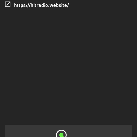
Πελοπόννησος
https://hitradio.website/
Στερεά
Ελλάδα