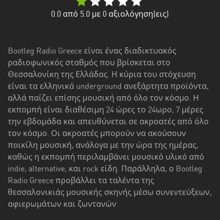
Δυτική
Ελλάδα
0.0
από 5.0 με
0
αξιολόγηση(εις)
Δυτική
Μακεδονία
Bootleg Radio Greece είναι ένας διαδικτυακός
ραδιοφωνικός σταθμός που βρίσκεται στο
Ήπειρος
Θεσσαλονίκη της Ελλάδας. Η κύρια του στόχευση
Θεσσαλία
είναι τα ελληνικά underground ανεξάρτητα προϊόντα,
αλλά παίζει επίσης μουσική από όλο τον κόσμο. Η
Ιόνια
εκπομπή είναι διαθέσιμη 24 ώρες το 24ωρο, 7 μέρες
νησιά
την εβδομάδα και απευθύνεται σε ακροατές από όλο
τον κόσμο. Οι ακροατές μπορούν να ακούσουν
Κεντρική
ποικίλη μουσική, ανάλογα με την ώρα της ημέρας,
Μακεδονία
καθώς η εκπομπή περιλαμβάνει μουσικό υλικό από
indie, alternative, και rock είδη. Παράλληλα, ο Bootleg
Κρήτη
Radio Greece προβάλλει τα ταλέντα της
Νότιο
θεσσαλονικιάς μουσικής σκηνής μέσω συνεντεύξεων,
Αιγαίο
αφιερωμάτων και ζωντανών