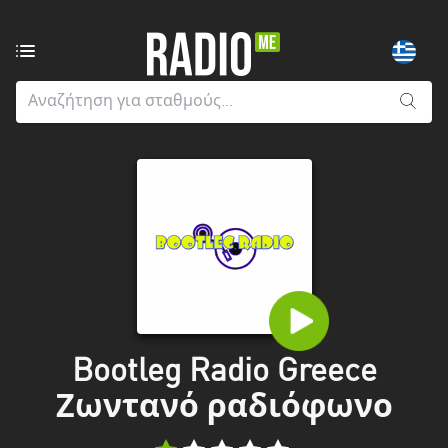
Ραδιοφωνικοί
σταθμοί
από:
Όλους
τους
νομούς
Greater
London
Ανατολική
Μακεδονία
και
Bootleg Radio Greece
Θράκη
Ζωντανό ραδιόφωνο
Αττική