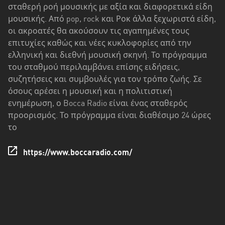
Δυτική
σταθερή ροή μουσικής με αξία και διαφορετικά είδη
Ελλάδα
μουσικής. Από pop, rock και Ροκ άλλα ξεχωριστά είδη,
οι ακροατές θα ακούσουν τις αγαπημένες τους
Δυτική
επιτυχίες καθώς και νέες κυκλοφορίες από την
Μακεδονία
ελληνική και διεθνή μουσική σκηνή. Το πρόγραμμα
Ήπειρος
του σταθμού περιλαμβάνει επίσης ειδήσεις,
συζητήσεις και συμβουλές για τον τρόπο ζωής. Σε
Θεσσαλία
όσους αρέσει η μουσική και η πολιτιστική
ενημέρωση, ο Bocca Radio είναι ένας σταθερός
Ιόνια
προορισμός. Το πρόγραμμα είναι διαθέσιμο 24 ώρες
νησιά
το
Κεντρική
Μακεδονία
https://www.boccaradio.com/
Κρήτη
Νότιο
Αιγαίο