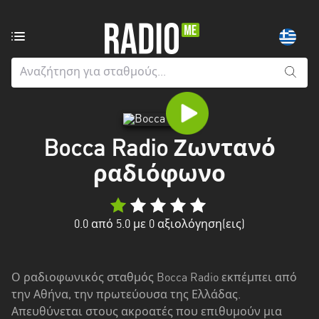
Ραδιοφωνικοί
σταθμοί
από:
Όλους
τους
νομούς
Bocca Radio Ζωντανό
Greater
ραδιόφωνο
London
Ανατολική
0.0
από 5.0 με
0
αξιολόγηση(εις)
Μακεδονία
και
Θράκη
Ο ραδιοφωνικός σταθμός Bocca Radio εκπέμπει από
Αττική
την Αθήνα, την πρωτεύουσα της Ελλάδας.
Απευθύνεται στους ακροατές που επιθυμούν μια