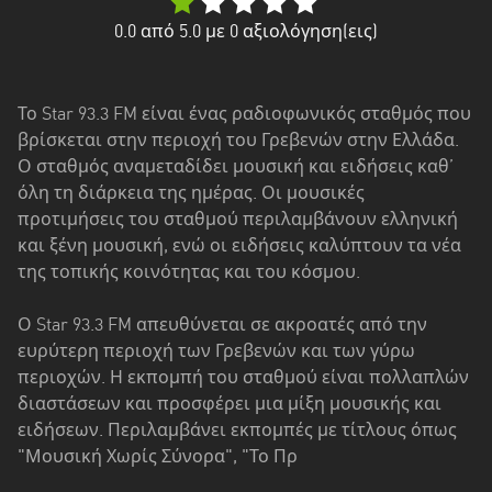
Δυτική
Ελλάδα
0.0
από 5.0 με
0
αξιολόγηση(εις)
Δυτική
Μακεδονία
Το Star 93.3 FM είναι ένας ραδιοφωνικός σταθμός που
βρίσκεται στην περιοχή του Γρεβενών στην Ελλάδα.
Ήπειρος
Ο σταθμός αναμεταδίδει μουσική και ειδήσεις καθ’
Θεσσαλία
όλη τη διάρκεια της ημέρας. Οι μουσικές
προτιμήσεις του σταθμού περιλαμβάνουν ελληνική
Ιόνια
και ξένη μουσική, ενώ οι ειδήσεις καλύπτουν τα νέα
νησιά
της τοπικής κοινότητας και του κόσμου.
Κεντρική
Ο Star 93.3 FM απευθύνεται σε ακροατές από την
Μακεδονία
ευρύτερη περιοχή των Γρεβενών και των γύρω
περιοχών. Η εκπομπή του σταθμού είναι πολλαπλών
Κρήτη
διαστάσεων και προσφέρει μια μίξη μουσικής και
Νότιο
ειδήσεων. Περιλαμβάνει εκπομπές με τίτλους όπως
Αιγαίο
"Μουσική Χωρίς Σύνορα", "Το Πρ