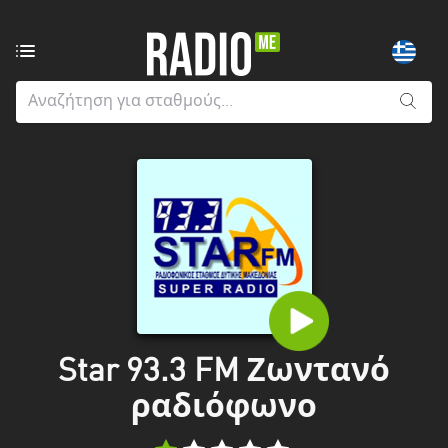
Ραδιοφωνικοί
σταθμοί
από:
Όλους
τους
νομούς
Greater
London
Ανατολική
Μακεδονία
και
Star 93.3 FM Ζωντανό
Θράκη
ραδιόφωνο
Αττική