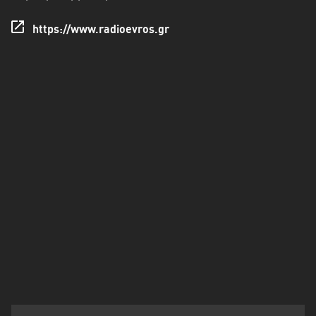
Πελοπόννησος
https://www.radioevros.gr
Στερεά
Ελλάδα