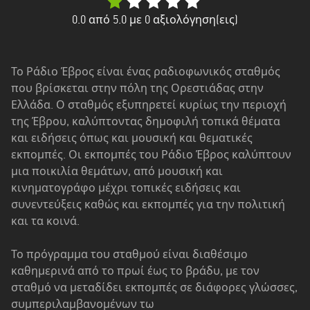
Δυτική
Ελλάδα
0.0
από 5.0 με
0
αξιολόγηση(εις)
Δυτική
Μακεδονία
Το Ράδιο Έβρος είναι ένας ραδιοφωνικός σταθμός
που βρίσκεται στην πόλη της Ορεστιάδας στην
Ήπειρος
Ελλάδα. Ο σταθμός εξυπηρετεί κυρίως την περιοχή
Θεσσαλία
της Έβρου, καλύπτοντας δημοφιλή τοπικά θέματα
και ειδήσεις όπως και μουσική και θεματικές
Ιόνια
εκπομπές. Οι εκπομπές του Ράδιο Έβρος καλύπτουν
νησιά
μια ποικιλία θεμάτων, από μουσική και
κινηματογράφο μέχρι τοπικές ειδήσεις και
Κεντρική
συνεντεύξεις καθώς και εκπομπές για την πολιτική
Μακεδονία
και τα κοινά.
Κρήτη
Το πρόγραμμα του σταθμού είναι διαθέσιμο
Νότιο
καθημερινά από το πρωί έως το βράδυ, με τον
Αιγαίο
σταθμό να μεταδίδει εκπομπές σε διάφορες γλώσσες,
συμπεριλαμβανομένων τω