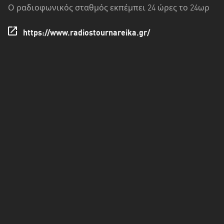
Πελοπόννησος
Ο ραδιοφωνικός σταθμός εκπέμπει 24 ώρες το 24ωρ
Στερεά
https://www.radiostournareika.gr/
Ελλάδα