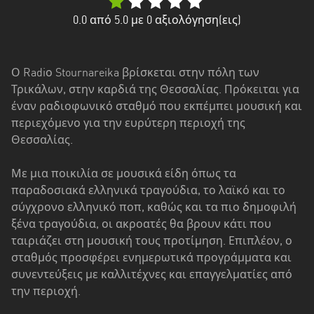
Δυτική
Ελλάδα
0.0
από 5.0 με
0
αξιολόγηση(εις)
Δυτική
Μακεδονία
Ο Radiο Stournareika βρίσκεται στην πόλη των
Τρικάλων, στην καρδιά της Θεσσαλίας. Πρόκειται για
Ήπειρος
έναν ραδιοφωνικό σταθμό που εκπέμπει μουσική και
Θεσσαλία
περιεχόμενο για την ευρύτερη περιοχή της
Θεσσαλίας.
Ιόνια
νησιά
Με μια ποικιλία σε μουσικά είδη όπως τα
παραδοσιακά ελληνικά τραγούδια, το λαϊκό και το
Κεντρική
σύγχρονο ελληνικό ποπ, καθώς και τα πιο δημοφιλή
Μακεδονία
ξένα τραγούδια, οι ακροατές θα βρουν κάτι που
ταιριάζει στη μουσική τους προτίμηση. Επιπλέον, ο
Κρήτη
σταθμός προσφέρει ενημερωτικά προγράμματα και
Νότιο
συνεντεύξεις με καλλιτέχνες και επαγγελματίες από
Αιγαίο
την περιοχή.