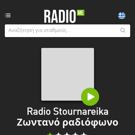
Ραδιοφωνικοί
σταθμοί
από:
Όλους
τους
νομούς
Greater
London
Ανατολική
Μακεδονία
και
Radio Stournareika
Θράκη
Ζωντανό ραδιόφωνο
Αττική