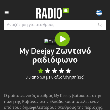
Ραδιοφωνικοί
σταθμοί
από:
Όλους
τους
νομούς
My Deejay Ζωντανό
Greater
ραδιόφωνο
London
Ανατολική
0.0
από 5.0 με
0
αξιολόγηση(εις)
Μακεδονία
και
Θράκη
Ο ραδιοφωνικός σταθμός My Deejay βρίσκεται στην
Αττική
πόλη της Καβάλας στην Ελλάδα και αποτελεί έναν
από τους δημοφιλέστερους σταθμούς της περιοχής.