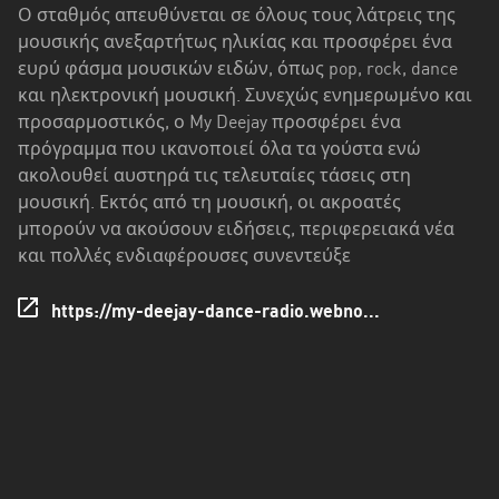
Δυτική
Ο σταθμός απευθύνεται σε όλους τους λάτρεις της
Ελλάδα
μουσικής ανεξαρτήτως ηλικίας και προσφέρει ένα
ευρύ φάσμα μουσικών ειδών, όπως pop, rock, dance
Δυτική
και ηλεκτρονική μουσική. Συνεχώς ενημερωμένο και
Μακεδονία
προσαρμοστικός, ο My Deejay προσφέρει ένα
Ήπειρος
πρόγραμμα που ικανοποιεί όλα τα γούστα ενώ
ακολουθεί αυστηρά τις τελευταίες τάσεις στη
Θεσσαλία
μουσική. Εκτός από τη μουσική, οι ακροατές
μπορούν να ακούσουν ειδήσεις, περιφερειακά νέα
Ιόνια
και πολλές ενδιαφέρουσες συνεντεύξε
νησιά
Κεντρική
https://my-deejay-dance-radio.webno...
Μακεδονία
Κρήτη
Νότιο
Αιγαίο