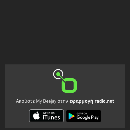
Πελοπόννησος
Στερεά
Ελλάδα
Ακούστε My Deejay στην
εφαρμογή radio.net