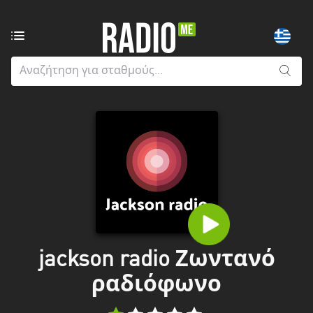
Ραδιοφωνικοί
σταθμοί
από:
Όλους
τους
νομούς
Greater
London
Ανατολική
Μακεδονία
και
jackson radio Ζωντανό
Θράκη
ραδιόφωνο
Αττική