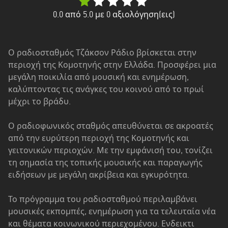
Δυτική
Ελλάδα
0.0
από 5.0 με
0
αξιολόγηση(εις)
Δυτική
Μακεδονία
Ο ραδιοσταθμός Τζάκσον Ράδιο βρίσκεται στην
περιοχή της Κομοτηνής στην Ελλάδα. Προσφέρει μια
Ήπειρος
μεγάλη ποικιλία από μουσική και ενημέρωση,
Θεσσαλία
καλύπτοντας τις ανάγκες του κοινού από το πρωί
μέχρι το βράδυ.
Ιόνια
νησιά
Ο ραδιοφωνικός σταθμός απευθύνεται σε ακροατές
από την ευρύτερη περιοχή της Κομοτηνής και
Κεντρική
γειτονικών περιοχών. Με την εμφάνισή του, τονίζει
Μακεδονία
τη σημασία της τοπικής μουσικής και παραγωγής
ειδήσεων με μεγάλη ακρίβεια και εγκυρότητα.
Κρήτη
Νότιο
Το πρόγραμμα του ραδιοσταθμού περιλαμβάνει
Αιγαίο
μουσικές εκπομπές, ενημέρωση για τα τελευταία νέα
και θέματα κοινωνικού περιεχομένου. Ενδεικτι