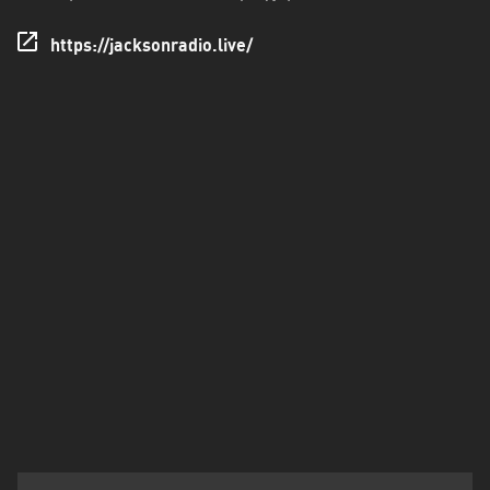
Πελοπόννησος
https://jacksonradio.live/
Στερεά
Ελλάδα